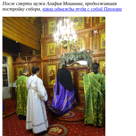
После смерти мужа Агафия Мошнина, продолжавшая
постройку собора,
взяла однажды туда с собой Прохора