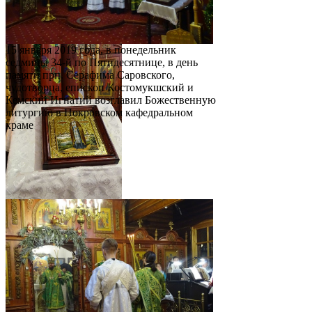
15 января 2019 года, в понедельник
седмицы 34-й по Пятидесятнице, в день
памяти прп. Серафима Саровского,
чудотворца, епископ Костомукшский и
Кемский Игнатий возглавил Божественную
литургию в Покровском кафедральном
храме