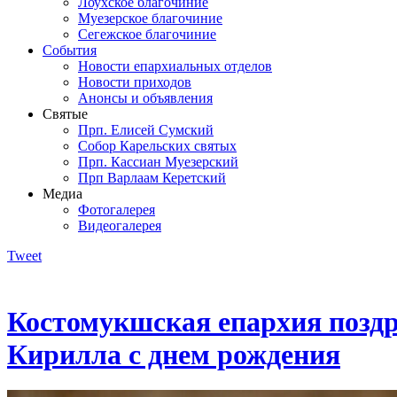
Лоухское благочиние
Муезерское благочиние
Сегежское благочиние
События
Новости епархиальных отделов
Новости приходов
Анонсы и объявления
Святые
Прп. Елисей Сумский
Собор Карельских святых
Прп. Кассиан Муезерский
Прп Варлаам Керетский
Медиа
Фотогалерея
Видеогалерея
Tweet
Костомукшская епархия поздр
Кирилла с днем рождения