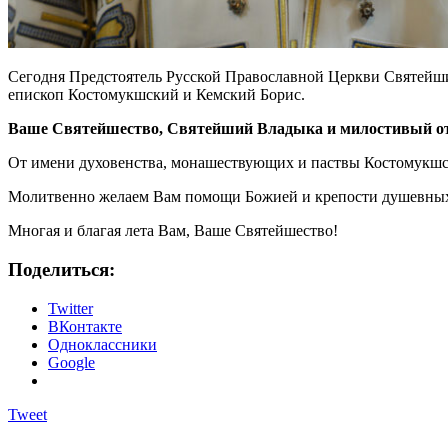
Сегодня Предстоятель Русской Православной Церкви Святейши
епископ Костомукшский и Кемский Борис.
Ваше Святейшество, Святейший Владыка и милостивый от
От имени духовенства, монашествующих и паствы Костомукшс
Молитвенно желаем Вам помощи Божией и крепости душевных и
Многая и благая лета Вам, Ваше Святейшество!
Поделиться:
Twitter
ВКонтакте
Одноклассники
Google
Tweet