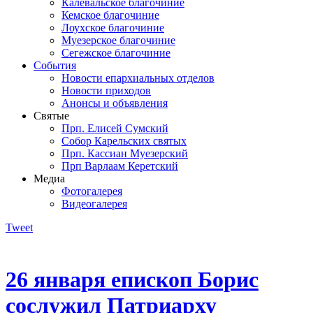
Калевальское благочиние
Кемское благочиние
Лоухское благочиние
Муезерское благочиние
Сегежское благочиние
События
Новости епархиальных отделов
Новости приходов
Анонсы и объявления
Святые
Прп. Елисей Сумский
Собор Карельских святых
Прп. Кассиан Муезерский
Прп Варлаам Керетский
Медиа
Фотогалерея
Видеогалерея
Tweet
26 января епископ Борис
сослужил Патриарху