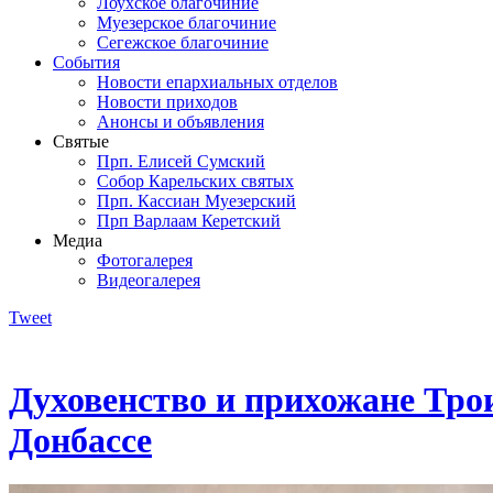
Лоухское благочиние
Муезерское благочиние
Сегежское благочиние
События
Новости епархиальных отделов
Новости приходов
Анонсы и объявления
Святые
Прп. Елисей Сумский
Собор Карельских святых
Прп. Кассиан Муезерский
Прп Варлаам Керетский
Медиа
Фотогалерея
Видеогалерея
Tweet
Духовенство и прихожане Тро
Донбассе