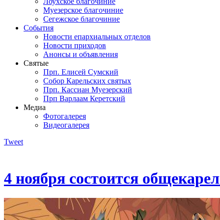
Лоухское благочиние
Муезерское благочиние
Сегежское благочиние
События
Новости епархиальных отделов
Новости приходов
Анонсы и объявления
Святые
Прп. Елисей Сумский
Собор Карельских святых
Прп. Кассиан Муезерский
Прп Варлаам Керетский
Медиа
Фотогалерея
Видеогалерея
Tweet
4 ноября состоится общекарел