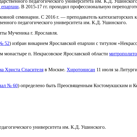
ударственного педагогического университета им. К.Д. Ушинског
 епархии
. В 2015-17 гг. проходил профессиональную переподгот
уховной семинарии. С 2016 г. — преподаватель катехизаторских 
венного педагогического университета им. К.Д. Ушинского.
иты Мученика г. Ярославля.
№ 52
) избран викарием Ярославской епархии с титулом «Некрас
ом монастыре п. Некрасовское Ярославской области
митрополито
а Христа Спасителя
в Москве.
Хиротонисан
11 июля за Литург
нал № 60
) определено быть Преосвященным Костомукшским и К
едагогического университета им. К.Д. Ушинского.