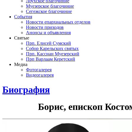
Лоухское благочиние
Муезерское благочиние
Сегежское благочиние
События
Новости епархиальных отделов
Новости приходов
Анонсы и объявления
Святые
Прп. Елисей Сумский
Собор Карельских святых
Прп. Кассиан Муезерский
Прп Варлаам Керетский
Медиа
Фотогалерея
Видеогалерея
Биография
Борис, епископ Кост