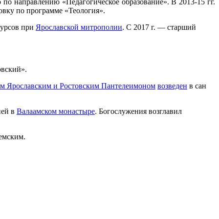
о по направлению «Педагогическое образование». В 2013-15 гг.
овку по программе «Теология».
курсов при
Ярославской митрополии
. С 2017 г. — старший
овский».
м Ярославским и Ростовским Пантелеимоном
возведен
в сан
ией в
Валаамском монастыре
. Богослужения возглавил
емским.