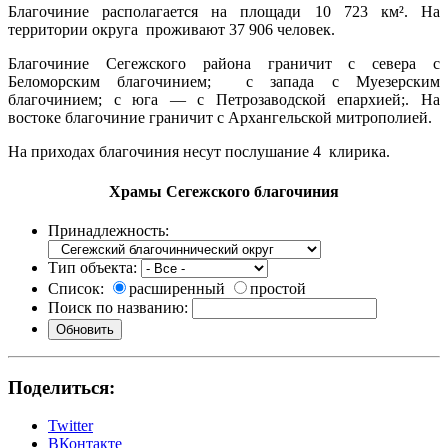
Благочиние располагается на площади 10 723 км². На
территории округа проживают 37 906 человек.
Благочиние Сегежского района граничит с севера с
Беломорским благочинием; с запада с Муезерским
благочинием; с юга — с Петрозаводской епархией;. На
востоке благочиние граничит с Архангельской митрополией.
На приходах благочиния несут послушание 4
клирика.
Храмы Сегежского благочиния
Принадлежность:
Тип объекта:
Список:
расширенный
простой
Поиск по названию:
Поделиться:
Twitter
ВКонтакте