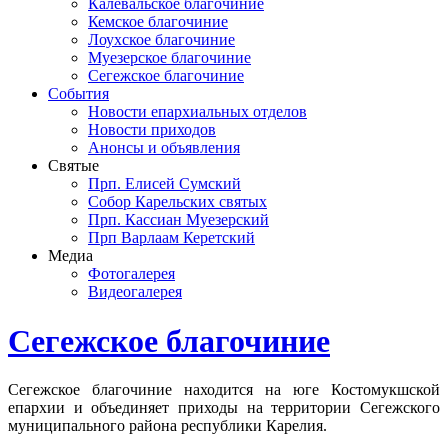
Калевальское благочиние
Кемское благочиние
Лоухское благочиние
Муезерское благочиние
Сегежское благочиние
События
Новости епархиальных отделов
Новости приходов
Анонсы и объявления
Святые
Прп. Елисей Сумский
Собор Карельских святых
Прп. Кассиан Муезерский
Прп Варлаам Керетский
Медиа
Фотогалерея
Видеогалерея
Сегежское благочиние
Сегежское благочиние находится на юге Костомукшской
епархии и объединяет приходы на территории Сегежского
муниципального района республики Карелия.