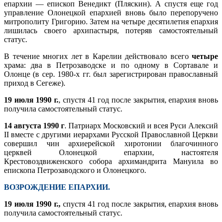
епархии — епископ Венедикт (Пляскин). А спустя еще год
управление Олонецкой епархией вновь было перепоручено
митрополиту Григорию. Затем на четыре десятилетия епархия
лишилась своего архипастыря, потеряв самостоятельный
статус.
В течение многих лет в Карелии действовало всего
четыре
храма: два в Петрозаводске и по одному в Сортавале и
Олонце (в сер. 1980-х гг. был зарегистрирован православный
приход в Сегеже).
19 июля 1990 г.
, спустя 41 год после закрытия, епархия вновь
получила самостоятельный статус.
14 августа 1990 г
. Патриарх Московский и всея Руси Алексий
II вместе с другими иерархами Русской Православной Церкви
совершил чин архиерейской хиротонии благочинного
церквей Олонецкой епархии, настоятеля
Крестовоздвиженского собора архимандрита Мануила во
епископа Петрозаводского и Олонецкого.
ВОЗРОЖДЕНИЕ ЕПАРХИИ.
19 июля 1990 г.,
спустя 41 год после закрытия, епархия вновь
получила самостоятельный статус.