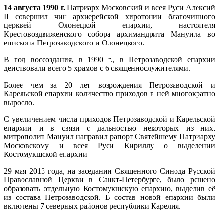
14 августа 1990 г.
Патриарх Московский и всея Руси Алексий
II
совершил чин архиерейской хиротонии
благочинного
церквей Олонецкой епархии, настоятеля
Крестовоздвиженского собора архимандрита Мануила во
епископа Петрозаводского и Олонецкого.
В год воссоздания, в 1990 г., в Петрозаводской епархии
действовали всего 5 храмов с 6 священнослужителями.
Более чем за 20 лет возрождения Петрозаводской и
Карельской епархии количество приходов в ней многократно
выросло.
С увеличением числа приходов Петрозаводской и Карельской
епархии и в связи с дальностью некоторых из них,
митрополит Мануил направил рапорт Святейшему Патриарху
Московскому и всея Руси Кириллу о выделении
Костомукшской епархии.
29 мая 2013 года, на заседании Священного Синода Русской
Православной Церкви в Санкт-Петербурге, было решено
образовать отдельную Костомукшскую епархию, выделив её
из состава Петрозаводской. В состав новой епархии были
включены 7 северных районов республики Карелия.