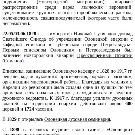
подчинения (Новгородской митрополии), широкое
распространение среди карел языческих верований,
существование крупных очагов старообрядческого раскола,
малочисленность священнослужителей (которые часто были
неграмотны).
22.05/03.06.1828
г. — император Николай I утвердил доклад
Святейшего Синода об учреждении Олонецкой епархии с
кафедрой епископа в губернском городе Петрозаводске.
Первым епископом Олонецким и Петрозаводским был
назначен новгородский викарий
Преосвященный Игнатий
(Семенов
)
.
Епископы, занимавшие Олонецкую кафедру с 1828 по 1917 гг.
решали задачи духовного просвещения, борьбы с расколом,
организации миссионерской работы. Благодаря их усилиям в
Карелии до революции была создана одна из лучших по тем
временам сеть начальных школ, находившихся в ведении
духовного ведомства. К
1917
г. благодаря усилиям духовных
властей на территории епархии действовало около
600
церквей и
1724
часовни.
В
1829
г. открылась
Олонецкая духовная семинария
.
С
1898
г. началось издание своей газеты: «Олонецких
епархиальных ведомостей».