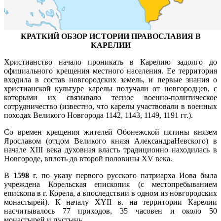
КРАТКИЙ ОБЗОР ИСТОРИИ ПРАВОСЛАВИЯ В
КАРЕЛИИ
Христианство начало проникать в Карелию задолго до
официального крещения местного населения. Ее территория
входила в состав новгородских земель, и первые знания о
христианской культуре карелы получали от новгородцев, с
которыми их связывало тесное военно-политическое
сотрудничество (известно, что карелы участвовали в военных
походах Великого Новгорода 1142, 1143, 1149, 1191 гг.).
Со времен крещения жителей Обонежской пятины князем
Ярославом (отцом Великого князя АлександраНевского) в
начале XIII века духовная власть традиционно находилась в
Новгороде, вплоть до второй половины XV века.
В
1598
г. по указу первого русского патриарха Иова была
учреждена Корельская епископия (с местопребыванием
епископа в г. Корела, а впоследствии в одном из новгородских
монастырей). К началу XYII в. на территории Карелии
насчитывалось 77 приходов, 35 часовен и около 50
монастырей и пустынь.