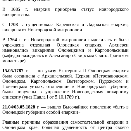
В
1685
г. епархия приобрела статус новгородского
викариатства.
С
1708
г. существовала Карельская и Ладожская епархия,
викарная от Новгородской митрополии.
В
1764
г. из Новгородской митрополии выделилась и была
учреждена отдельная Олонецкая епархия. Архиереи
именовались викариями Олонецкими и Каргопольскими
(кафедра находилась в Александро-Свирском Свято-Троицком
монастыре).
15.05.1787
г. — по указу Екатерины II Олонецкая епархия
была соединена с Архангельской. Церкви вПетрозаводском,
Олонецком, Каргопольском, Вытегорском, Пудожском и
Повенецком уездах, отошедшие к Новгородской губернии,
были поручены в управление Новгородскому викарному
епископу (указ Павла I от 5.10.1789 г.).
21.04/03.05.1828
г. — вышло Высочайшее повеление «быть в
Олонецкой губернии особой епархии».
Главные причины образования самостоятельной епархии в
Олонецком крае: большая удаленность от центра своего