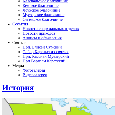
Калевальское благочиние
Кемское благочиние
Лоухское благочиние
Муезерское благочиние
Сегежское благочиние
События
Новости епархиальных отделов
Новости приходов
Анонсы и объявления
Святые
Прп. Елисей Сумский
Собор Карельских святых
Прп. Кассиан Муезерский
Прп Варлаам Керетский
Медиа
Фотогалерея
Видеогалерея
История