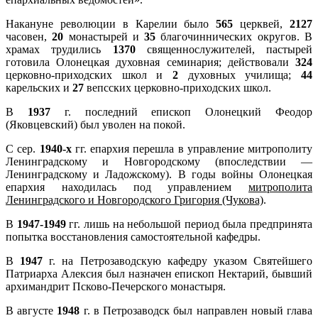
Накануне революции в Карелии было
565
церквей,
2127
часовен,
20
монастырей и
35
благочиннических округов. В
храмах трудились
1370
священнослужителей, пастырей
готовила Олонецкая духовная семинария; действовали
324
церковно-приходских школ и
2
духовных училища;
44
карельских и
27
вепсских церковно-приходских школ.
В
1937
г. последний епископ Олонецкий Феодор
(Яковцевский) был уволен на покой.
С сер.
1940-х
гг. епархия перешла в управление митрополиту
Ленинградскому и Новгородскому (впоследствии —
Ленинградскому и Ладожскому). В годы войны Олонецкая
епархия находилась под управлением
митрополита
Ленинградского и Новгородского Григория (Чукова)
.
В
1947-1949
гг. лишь на небольшой период была предпринята
попытка восстановления самостоятельной кафедры.
В
1947
г. на Петрозаводскую кафедру указом Святейшего
Патриарха Алексия был назначен епископ Нектарий, бывший
архимандрит Псково-Печерского монастыря.
В августе
1948
г. в Петрозаводск был направлен новый глава