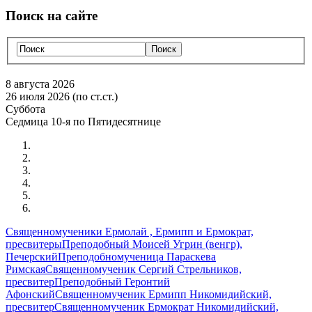
Поиск на сайте
8 августа 2026
26 июля 2026 (по ст.ст.)
Суббота
Седмица 10-я по Пятидесятнице
Священномученики Ермолай , Ермипп и Ермократ,
пресвитеры
Преподобный Моисей Угрин (венгр),
Печерский
Преподобномученица Параскева
Римская
Священномученик Сергий Стрельников,
пресвитер
Преподобный Геронтий
Афонский
Священномученик Ермипп Никомидийский,
пресвитер
Священномученик Ермократ Никомидийский,