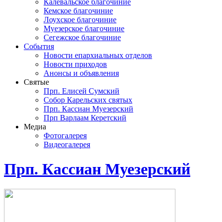
Калевальское благочиние
Кемское благочиние
Лоухское благочиние
Муезерское благочиние
Сегежское благочиние
События
Новости епархиальных отделов
Новости приходов
Анонсы и объявления
Святые
Прп. Елисей Сумский
Собор Карельских святых
Прп. Кассиан Муезерский
Прп Варлаам Керетский
Медиа
Фотогалерея
Видеогалерея
Прп. Кассиан Муезерский